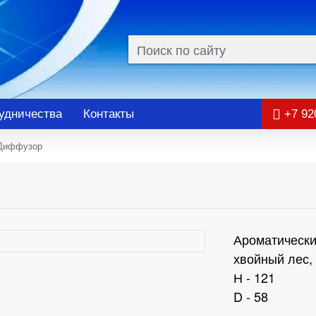
удничества
Контакты
+7 92
t Диффузор
Ароматически
хвойный лес,
Н - 121
D - 58