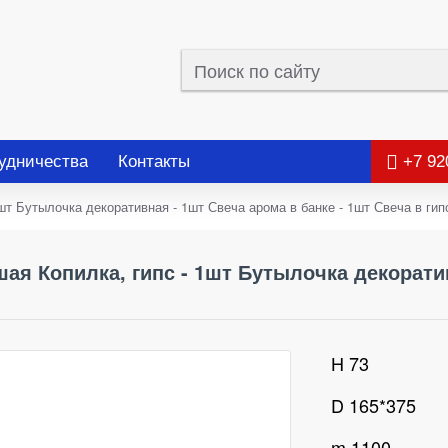
удничества
Контакты
+7 92
утылочка декоративная - 1шт Свеча арома в банке - 1шт Свеча в гип
Копилка, гипс - 1шт Бутылочка декоративн
H 73
D 165*375
m 1100